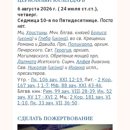
6 августа 2026 г. ( 24 июля ст.ст.),
четверг.
Седмица 10-я по Пятидесятнице.
Поста
нет.
Мц.
Христины
. Мчч. блгвв. князей
Бориса
(
икона
) и
Глеба
(
икона
), во св. Крещении
Романа и Давида. Прп.
Поликарпа
, архим.
Печерского. Свт.
Георгия
, архиеп.
Могилевского. Обретение мощей прп.
Далмата
Исетского. Сщмч.
Алфея
диакона.
Свв.
Николая
(
икона
) и
Иоанна
испп.,
пресвитеров.
Утр. -
Лк., 106 зач., XXI, 12-19.
Лит. -
2 Кор.,
167 зач., I, 1-7.
Мф., 88 зач., XXI, 43-46.
Блгвв. кнн.:
Рим., 99 зач., VIII, 28-39.
Ин., 52
зач., XV, 17 - XVI, 2.
Мц.:
2 Кор., 181 зач., VI,
1-10.
Лк., 33 зач., VII, 36-50
.
СДЕЛАТЬ ПОЖЕРТВОВАНИЕ